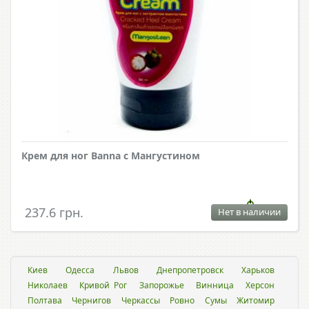
Крем для ног Banna с Мангустином
237.6 грн.
Нет в наличии
Киев
Одесса
Львов
Днепропетровск
Харьков
Николаев
Кривой Рог
Запорожье
Винница
Херсон
Полтава
Чернигов
Черкассы
Ровно
Сумы
Житомир