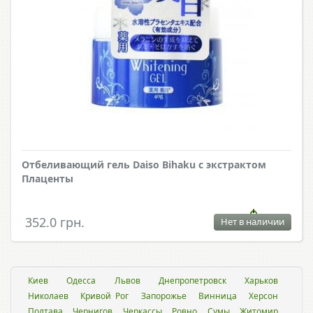
Отбеливающий гель Daiso Bihaku с экстрактом
Плаценты
352.0 грн.
Нет в наличии
Киев
Одесса
Львов
Днепропетровск
Харьков
Николаев
Кривой Рог
Запорожье
Винница
Херсон
Полтава
Чернигов
Черкассы
Ровно
Сумы
Житомир