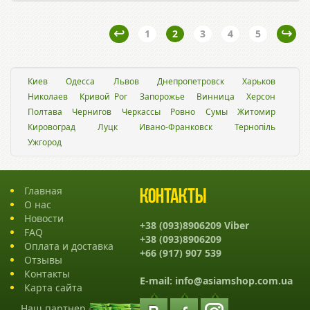
1
2
3
4
5
Киев
Одесса
Львов
Днепропетровск
Харьков
Николаев
Кривой Рог
Запорожье
Винница
Херсон
Полтава
Чернигов
Черкассы
Ровно
Сумы
Житомир
Кировоград
Луцк
Ивано-Франковск
Тернопіль
Ужгород
Главная
Контакты
О нас
Новости
+38 (093)8906209 Viber
FAQ
+38 (093)8906209
Оплата и доставка
+66 (917) 907 539
Отзывы
Контакты
E-mail:
info@asiamshop.com.ua
Карта сайта
Наш партнер -