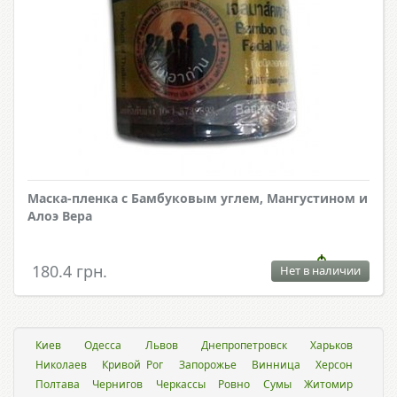
Маска-пленка с Бамбуковым углем, Мангустином и
Алоэ Вера
180.4 грн.
Нет в наличии
Киев
Одесса
Львов
Днепропетровск
Харьков
Николаев
Кривой Рог
Запорожье
Винница
Херсон
Полтава
Чернигов
Черкассы
Ровно
Сумы
Житомир