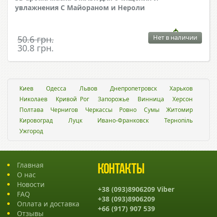
увлажнения С Майораном и Нероли
Нет в наличии
50.6 грн.
30.8 грн.
Киев
Одесса
Львов
Днепропетровск
Харьков
Николаев
Кривой Рог
Запорожье
Винница
Херсон
Полтава
Чернигов
Черкассы
Ровно
Сумы
Житомир
Кировоград
Луцк
Ивано-Франковск
Тернопіль
Ужгород
Главная
Контакты
О нас
Новости
+38 (093)8906209 Viber
FAQ
+38 (093)8906209
Оплата и доставка
+66 (917) 907 539
Отзывы