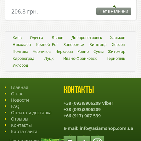
206.8 грн.
Нет в наличии
Киев
Одесса
Львов
Днепропетровск
Харьков
Николаев
Кривой Рог
Запорожье
Винница
Херсон
Полтава
Чернигов
Черкассы
Ровно
Сумы
Житомир
Кировоград
Луцк
Ивано-Франковск
Тернопіль
Ужгород
Главная
Контакты
О нас
Новости
+38 (093)8906209 Viber
FAQ
+38 (093)8906209
Оплата и доставка
+66 (917) 907 539
Отзывы
Контакты
E-mail:
info@asiamshop.com.ua
Карта сайта
Наш партнер -