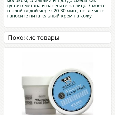
молоком, сливками и т.д.) до смеси
как
густая
сметана
и
нанесите
на
лицо
. Смоете
теплой водой через 20-30 мин., после чего
наносите питательный крем на кожу.
Похожие товары