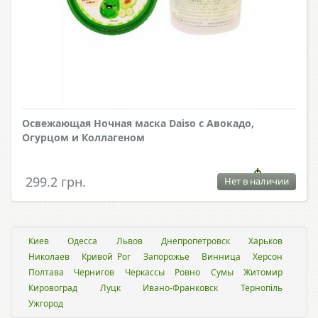
Освежающая Ночная маска Daiso с Авокадо,
Огурцом и Коллагеном
299.2 грн.
Нет в наличии
Киев
Одесса
Львов
Днепропетровск
Харьков
Николаев
Кривой Рог
Запорожье
Винница
Херсон
Полтава
Чернигов
Черкассы
Ровно
Сумы
Житомир
Кировоград
Луцк
Ивано-Франковск
Тернопіль
Ужгород