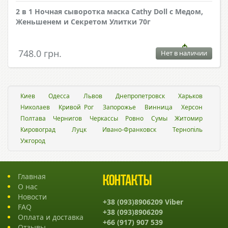
2 в 1 Ночная сыворотка маска Cathy Doll с Медом,
Женьшенем и Секретом Улитки 70г
748.0 грн.
Нет в наличии
Киев
Одесса
Львов
Днепропетровск
Харьков
Николаев
Кривой Рог
Запорожье
Винница
Херсон
Полтава
Чернигов
Черкассы
Ровно
Сумы
Житомир
Кировоград
Луцк
Ивано-Франковск
Тернопіль
Ужгород
Главная
Контакты
О нас
Новости
+38 (093)8906209 Viber
FAQ
+38 (093)8906209
Оплата и доставка
+66 (917) 907 539
Отзывы