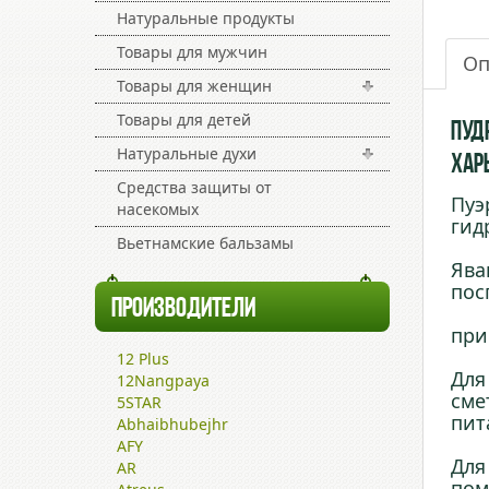
Натуральные продукты
Товары для мужчин
Оп
Товары для женщин
Товары для детей
Пуд
Натуральные духи
Харь
Средства защиты от
Пуэ
насекомых
гид
Вьетнамские бальзамы
Ява
пос
ПРОИЗВОДИТЕЛИ
при
12 Plus
Для
12Nangpaya
сме
5STAR
пит
Abhaibhubejhr
AFY
Для
AR
пом