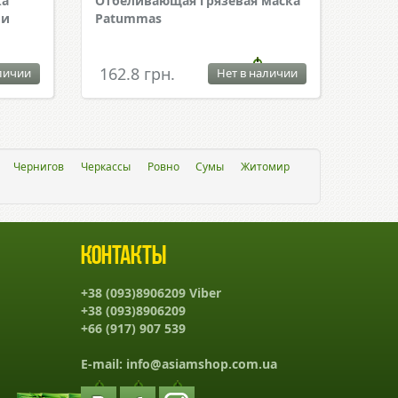
ка
Отбеливающая грязевая маска
 и
Patummas
162.8 грн.
личии
Нет в наличии
Чернигов
Черкассы
Ровно
Сумы
Житомир
Контакты
+38 (093)8906209 Viber
+38 (093)8906209
+66 (917) 907 539
E-mail:
info@asiamshop.com.ua