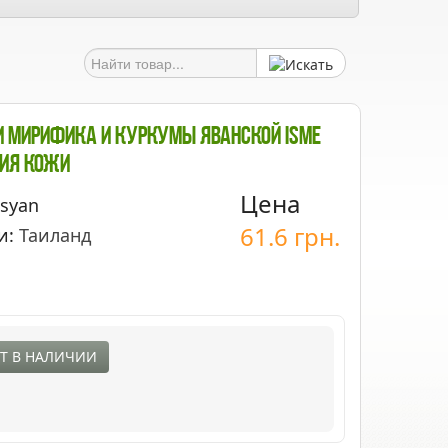
и Мирифика И Куркумы Яванской ISME
ия Кожи
Цена
asyan
61.6
грн.
и:
Таиланд
Т В НАЛИЧИИ