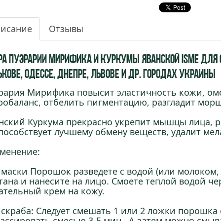
исание
Отзывы
ра Пуэрарии Мирифика и Куркумы Яванской ISME для 
кове, Одессе, Днепре, Львове и др. городах Украины
рария Мирифика повысит эластичность кожи, ом
робаланс, отбелить пигментацию, разгладит мор
нский Куркума прекрасно укрепит мышцы лица, р
пособствует лучшему обмену веществ, удалит мел
менение:
 маски Порошок разведете с водой (или молоком, с
тана и нанесите на лицо. Смоете теплой водой чер
ательный крем на кожу.
 скраба: Следует смешать 1 или 2 ложки порошка
ассировать смесью 3-5 мин., А затем можно смыв