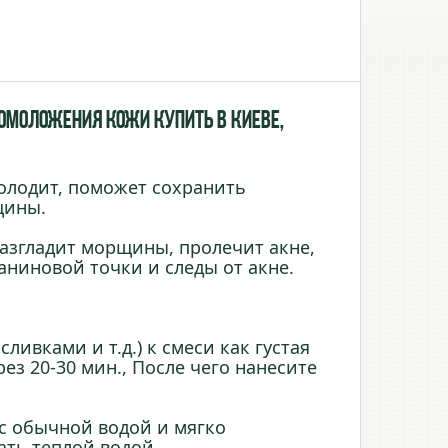
омоложения кожи купить в Киеве,
олодит, поможет сохранить
щины.
азгладит морщины, пролечит акне,
аниновой точки и следы от акне.
ливками и т.д.) к смеси как густая
ез 20-30 мин., После чего нанесите
 с обычной водой и мягко
ать теплой водой