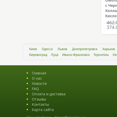
Омол
с Чер
Колла
Кисло
462.
374.
Киев
Одесса
Львов
Днепропетровск
Харьков
Кировоград
Луцк
Ивано-Франковск
Тернопіль
Уж
Главная
О нас
Новости
FAQ
Оплата и доставка
Отзывы
Контакты
Карта сайта