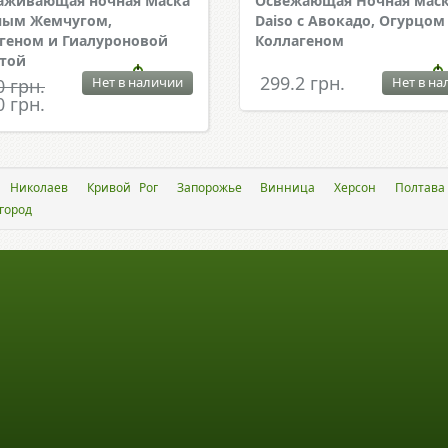
аживающая ночная Маска
Освежающая Ночная мас
ным Жемчугом,
Daiso с Авокадо, Огурцом
геном и Гиалуроновой
Коллагеном
той
299.2 грн.
Нет в наличии
Нет в на
0 грн.
0 грн.
Николаев
Кривой Рог
Запорожье
Винница
Херсон
Полтава
город