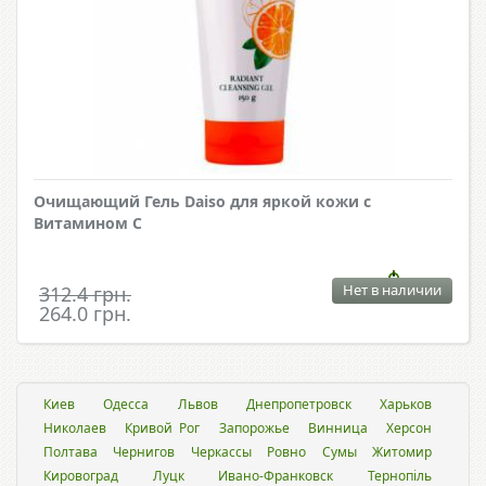
Очищающий Гель Daiso для яркой кожи с
Витамином С
Нет в наличии
312.4 грн.
264.0 грн.
Киев
Одесса
Львов
Днепропетровск
Харьков
Николаев
Кривой Рог
Запорожье
Винница
Херсон
Полтава
Чернигов
Черкассы
Ровно
Сумы
Житомир
Кировоград
Луцк
Ивано-Франковск
Тернопіль