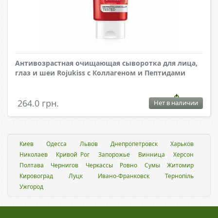
Антивозрастная очищающая сыворотка для лица,
глаз и шеи Rojukiss с Коллагеном и Пептидами
264.0 грн.
Нет в наличии
Киев
Одесса
Львов
Днепропетровск
Харьков
Николаев
Кривой Рог
Запорожье
Винница
Херсон
Полтава
Чернигов
Черкассы
Ровно
Сумы
Житомир
Кировоград
Луцк
Ивано-Франковск
Тернопіль
Ужгород