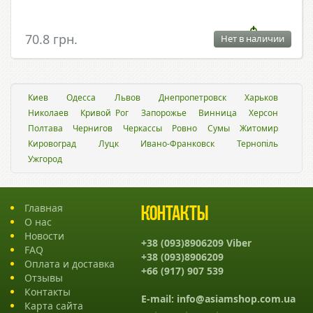
70.8 грн.
Нет в наличии
Киев
Одесса
Львов
Днепропетровск
Харьков
Николаев
Кривой Рог
Запорожье
Винница
Херсон
Полтава
Чернигов
Черкассы
Ровно
Сумы
Житомир
Кировоград
Луцк
Ивано-Франковск
Тернопіль
Ужгород
Главная
Контакты
О нас
Новости
+38 (093)8906209 Viber
FAQ
+38 (093)8906209
Оплата и доставка
+66 (917) 907 539
Отзывы
Контакты
E-mail:
info@asiamshop.com.ua
Карта сайта