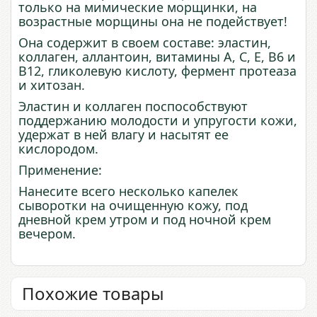
только на мимические морщинки, на
возрастные морщины она не подействует!
Она
содержит
в
своем
составе
: эластин,
коллаген, аллантоин,
витамины
А
,
С
,
Е
,
В6
и
В
12
, гликолевую кислоту, фермент протеаза
и хитозан.
Эластин и коллаген поспособствуют
поддержанию молодости и упругости кожи,
удержат в ней влагу и насытят ее
кислородом.
Применение:
Нанесите всего несколько капелек
сыворотки
на
очищенную
кожу
,
под
дневной
крем
утром
и
под
ночной
крем
вечером.
Похожие товары