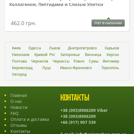
Коллагеном, Пептидами и Слизью Улитки
462.0 грн.
Нет в наличии
Киев
Одесса
Львов
Днепропетровск
Харьков
Николаев
Кривой Рог
Запорожье
Винница
Херсон
Полтава
Чернигов
Черкассы
Ровно
Сумы
Житомир
Кировоград
Луцк
Ивано-Франковск
Тернопіль
Ужгород
Главная
Контакты
О нас
Новости
+38 (093)8906209 Viber
FAQ
+38 (093)8906209
Оплата и доставка
+66 (917) 907 539
Отзывы
Контакты