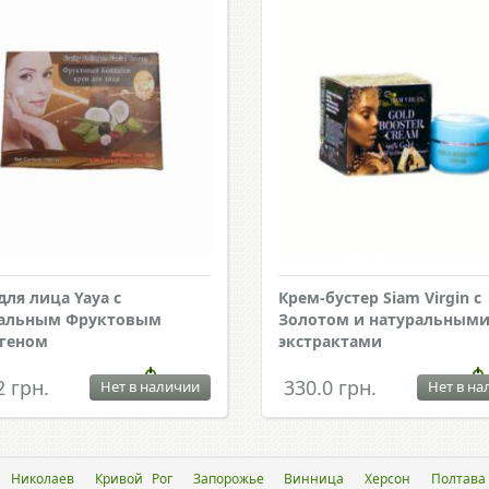
для лица Yaya с
Крем-бустер Siam Virgin с
ральным Фруктовым
Золотом и натуральным
геном
экстрактами
2 грн.
330.0 грн.
Нет в наличии
Нет в на
Николаев
Кривой Рог
Запорожье
Винница
Херсон
Полтава