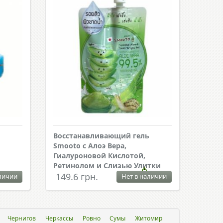
Восстанавливающий гель
и
Smooto с Алоэ Вера,
Гиалуроновой Кислотой,
Ретинолом и Слизью Улитки
149.6 грн.
личии
Нет в наличии
Чернигов
Черкассы
Ровно
Сумы
Житомир