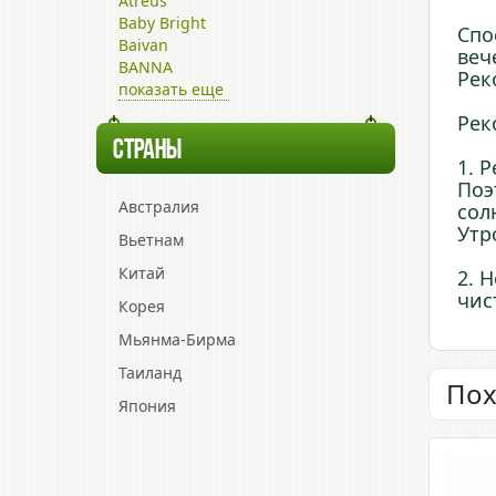
Atreus
Baby Bright
Спо
Baivan
веч
BANNA
Рек
показать еще
Рек
СТРАНЫ
1. 
Поэ
Австралия
сол
Утр
Вьетнам
Китай
2. 
чис
Корея
Мьянма-Бирма
Таиланд
Пох
Япония