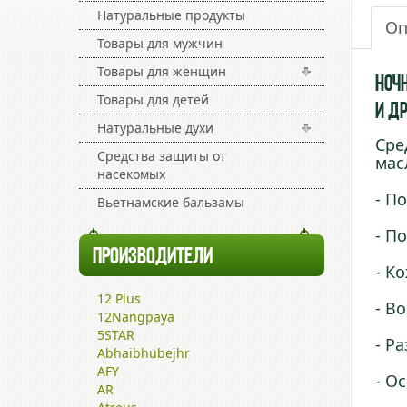
Натуральные продукты
Оп
Товары для мужчин
Товары для женщин
Ноч
Товары для детей
и д
Натуральные духи
Сре
Средства защиты от
мас
насекомых
- П
Вьетнамские бальзамы
- П
ПРОИЗВОДИТЕЛИ
- К
12 Plus
- В
12Nangpaya
5STAR
- Р
Abhaibhubejhr
AFY
- О
AR