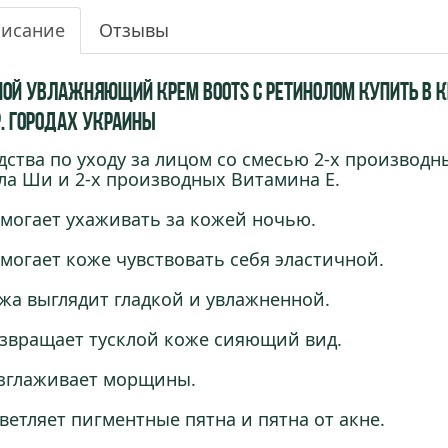
исание
Отзывы
ной увлажняющий крем Boots c Ретинолом купить в Кие
р. городах Украины
дства по уходу за лицом со смесью 2-х производн
ла Ши и 2-х производных Витамина Е.
омогает ухаживать за кожей ночью.
омогает коже чувствовать себя эластичной.
ожа выглядит гладкой и увлажненной.
озвращает тусклой коже сияющий вид.
азглаживает морщины.
светляет пигментные пятна и пятна от акне.