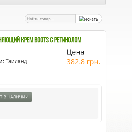
яющий Крем Boots C Ретинолом
Цена
382.8
грн.
и:
Таиланд
Т В НАЛИЧИИ