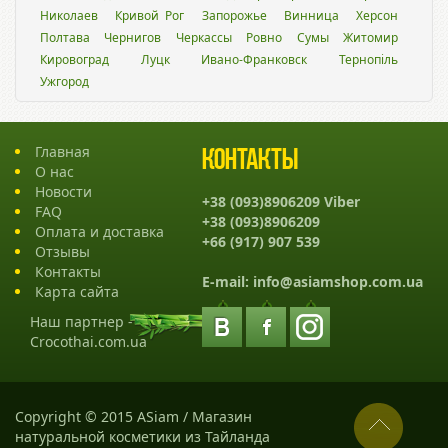
Николаев
Кривой Рог
Запорожье
Винница
Херсон
Полтава
Чернигов
Черкассы
Ровно
Сумы
Житомир
Кировоград
Луцк
Ивано-Франковск
Тернопіль
Ужгород
Главная
Контакты
О нас
Новости
+38 (093)8906209 Viber
FAQ
+38 (093)8906209
Оплата и доставка
+66 (917) 907 539
Отзывы
Контакты
E-mail:
info@asiamshop.com.ua
Карта сайта
Наш партнер -
Crocothai.com.ua
Copyright © 2015 ASiam / Магазин
натуральной косметики из Тайланда