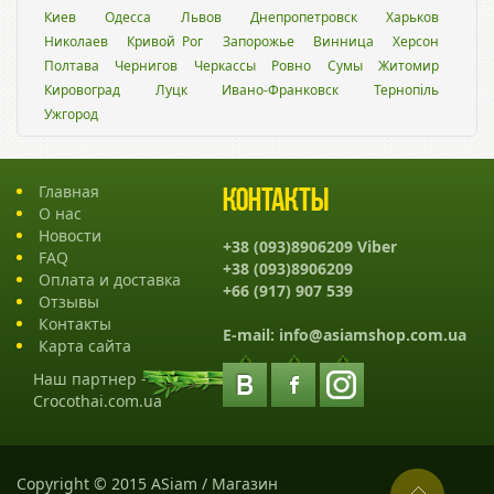
Киев
Одесса
Львов
Днепропетровск
Харьков
Николаев
Кривой Рог
Запорожье
Винница
Херсон
Полтава
Чернигов
Черкассы
Ровно
Сумы
Житомир
Кировоград
Луцк
Ивано-Франковск
Тернопіль
Ужгород
Главная
Контакты
О нас
Новости
+38 (093)8906209 Viber
FAQ
+38 (093)8906209
Оплата и доставка
+66 (917) 907 539
Отзывы
Контакты
E-mail:
info@asiamshop.com.ua
Карта сайта
Наш партнер -
Crocothai.com.ua
Copyright © 2015 ASiam / Магазин