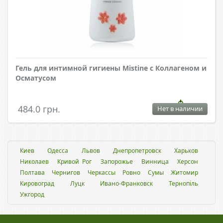
Гель для интимной гигиены Mistine с Коллагеном и
Осматусом
484.0 грн.
Нет в наличии
Киев
Одесса
Львов
Днепропетровск
Харьков
Николаев
Кривой Рог
Запорожье
Винница
Херсон
Полтава
Чернигов
Черкассы
Ровно
Сумы
Житомир
Кировоград
Луцк
Ивано-Франковск
Тернопіль
Ужгород