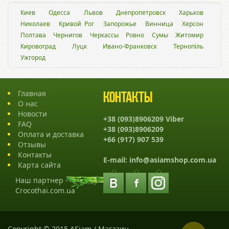
Киев
Одесса
Львов
Днепропетровск
Харьков
Николаев
Кривой Рог
Запорожье
Винница
Херсон
Полтава
Чернигов
Черкассы
Ровно
Сумы
Житомир
Кировоград
Луцк
Ивано-Франковск
Тернопіль
Ужгород
Главная
Контакты
О нас
Новости
+38 (093)8906209 Viber
FAQ
+38 (093)8906209
Оплата и доставка
+66 (917) 907 539
Отзывы
Контакты
E-mail:
info@asiamshop.com.ua
Карта сайта
Наш партнер -
Crocothai.com.ua
Copyright © 2015 ASiam / Магазин