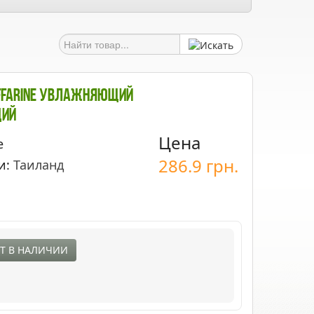
iffarine Увлажняющий
ий
Цена
e
286.9
грн.
и:
Таиланд
Т В НАЛИЧИИ