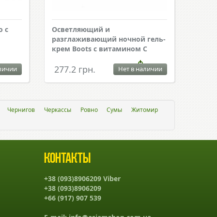
 c
Осветляющий и
разглаживающий ночной гель-
крем Boots с витамином С
277.2 грн.
личии
Нет в наличии
Чернигов
Черкассы
Ровно
Сумы
Житомир
Контакты
+38 (093)8906209 Viber
+38 (093)8906209
+66 (917) 907 539