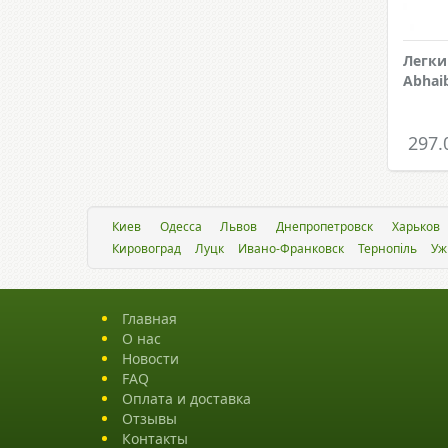
Легки
Abhai
297.
Киев
Одесса
Львов
Днепропетровск
Харьков
Кировоград
Луцк
Ивано-Франковск
Тернопіль
Уж
Главная
О нас
Новости
FAQ
Оплата и доставка
Отзывы
Контакты