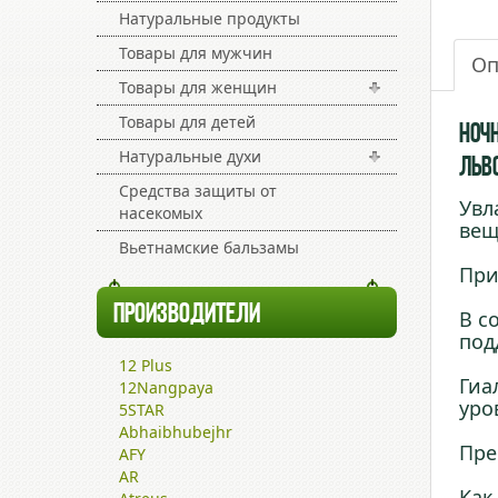
Натуральные продукты
Товары для мужчин
Оп
Товары для женщин
Товары для детей
Ноч
Натуральные духи
Льв
Средства защиты от
Увл
насекомых
вещ
Вьетнамские бальзамы
При
ПРОИЗВОДИТЕЛИ
В с
под
12 Plus
Гиа
12Nangpaya
уро
5STAR
Abhaibhubejhr
Пре
AFY
AR
Как