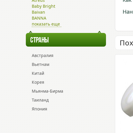
Atreus
Baby Bright
Нан
Baivan
BANNA
показать еще
СТРАНЫ
Пох
Австралия
Вьетнам
Китай
Корея
Мьянма-Бирма
Таиланд
Япония