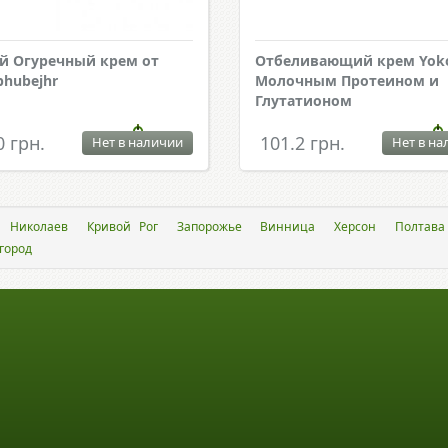
й Огуречный крем от
Отбеливающий крем Yoko
bhubejhr
Молочным Протеином и
Глутатионом
0 грн.
101.2 грн.
Нет в наличии
Нет в на
Николаев
Кривой Рог
Запорожье
Винница
Херсон
Полтава
город