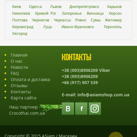
Киев
Одесса
Львов
Днепропетровск
Харьков
Николаев
Кривой Рог
Запорожье
Винница
Херсон
Полтава
Чернигов
Черкассы
Ровно
Сумы
Житомир
Кировоград
Луцк
Ивано-Франковск
Тернопіль
Ужгород
Главная
Контакты
О нас
Новости
+38 (093)8906209 Viber
FAQ
+38 (093)8906209
Оплата и доставка
+66 (917) 907 539
Отзывы
Контакты
E-mail:
info@asiamshop.com.ua
Карта сайта
Наш партнер -
Crocothai.com.ua
Copyright © 2015 ASiam / Магазин