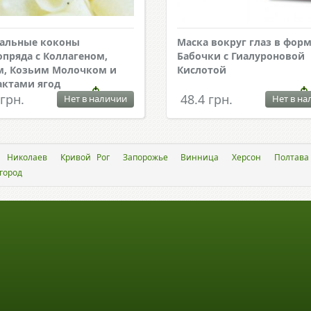
альные коконы
Маска вокруг глаз в фор
пряда с Коллагеном,
Бабочки с Гиалуроновой
, Козьим Молочком и
Кислотой
актами ягод
 грн.
48.4 грн.
Нет в наличии
Нет в на
Николаев
Кривой Рог
Запорожье
Винница
Херсон
Полтава
город