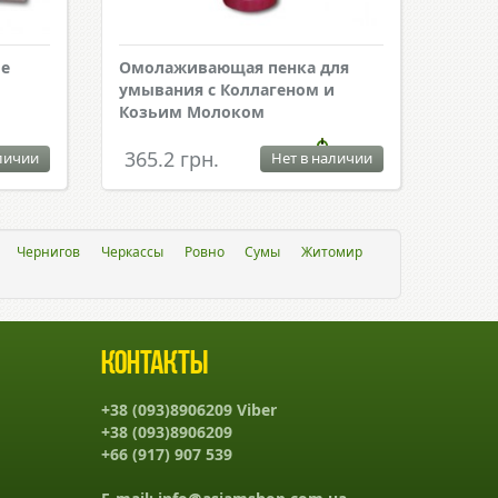
ме
Омолаживающая пенка для
умывания с Коллагеном и
Козьим Молоком
365.2 грн.
личии
Нет в наличии
Чернигов
Черкассы
Ровно
Сумы
Житомир
Контакты
+38 (093)8906209 Viber
+38 (093)8906209
+66 (917) 907 539