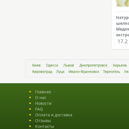
Натур
шелко
Медом
экстр
17.2
Киев
Одесса
Львов
Днепропетровск
Харьков
Кировоград
Луцк
Ивано-Франковск
Тернопіль
Уж
Главная
О нас
Новости
FAQ
Оплата и доставка
Отзывы
Контакты