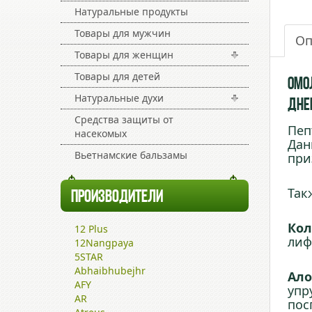
Натуральные продукты
Товары для мужчин
Оп
Товары для женщин
Товары для детей
Омо
Натуральные духи
Дне
Средства защиты от
Пеп
насекомых
Дан
Вьетнамские бальзамы
при
Так
ПРОИЗВОДИТЕЛИ
Кол
12 Plus
лиф
12Nangpaya
5STAR
Abhaibhubejhr
Ало
AFY
упр
AR
пос