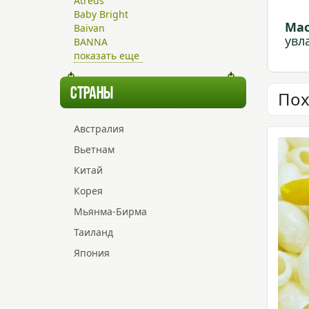
Atreus
Baby Bright
Ма
Baivan
увл
BANNA
показать еще
СТРАНЫ
Пох
Австралия
Вьетнам
Китай
Корея
Мьянма-Бирма
Таиланд
Япония