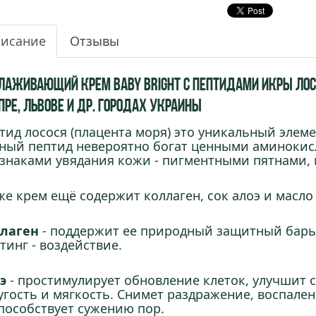
исание
Отзывы
лаживающий крем Baby Bright с пептидами Икры Лосос
пре, Львове и др. городах Украины
тид лосося (плацента моря) это уникальный элеме
ный пептид невероятно богат ценными аминокисл
знаками увядания кожи - пигментными пятнами,
же крем ещё содержит коллаген, сок алоэ и масло
лаген
- поддержит ее природный защитный барье
тинг - воздействие.
э
- простимулирует обновление клеток, улучшит с
угость и мягкость. Снимет раздражение, воспален
пособствует сужению пор.