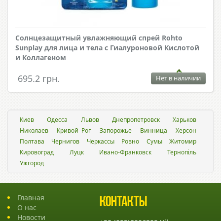
Солнцезащитный увлажняющий спрей Rohto
Sunplay для лица и тела с Гиалуроновой Кислотой
и Коллагеном
695.2 грн.
Нет в наличии
Киев
Одесса
Львов
Днепропетровск
Харьков
Николаев
Кривой Рог
Запорожье
Винница
Херсон
Полтава
Чернигов
Черкассы
Ровно
Сумы
Житомир
Кировоград
Луцк
Ивано-Франковск
Тернопіль
Ужгород
Главная
Контакты
О нас
Новости