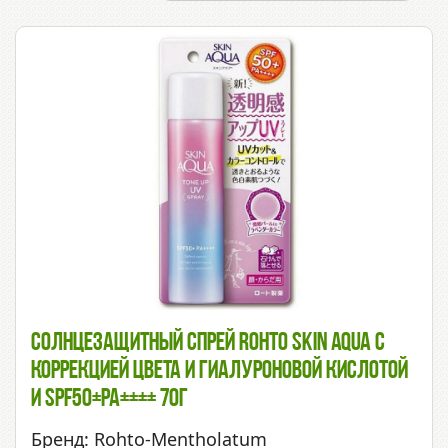
Солнцезащитный Спрей Rohto Skin Aqua С
Коррекцией Цвета И Гиалуроновой Кислотой
И SPF50+PA++++ 70г
Бренд: Rohto-Mentholatum