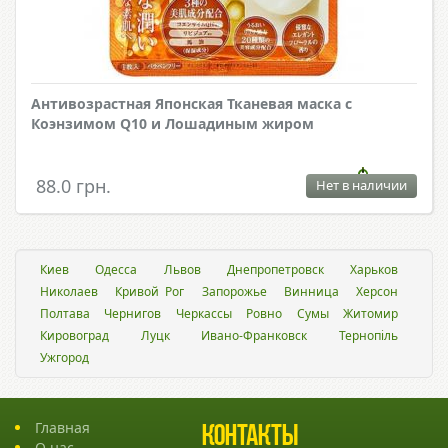
Антивозрастная Японская Тканевая маска с
Коэнзимом Q10 и Лошадиным жиром
88.0 грн.
Нет в наличии
Киев
Одесса
Львов
Днепропетровск
Харьков
Николаев
Кривой Рог
Запорожье
Винница
Херсон
Полтава
Чернигов
Черкассы
Ровно
Сумы
Житомир
Кировоград
Луцк
Ивано-Франковск
Тернопіль
Ужгород
Главная
Контакты
О нас