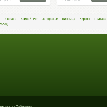
Николаев
Кривой Рог
Запорожье
Винница
Херсон
Полтава
город
метики из Тайланда