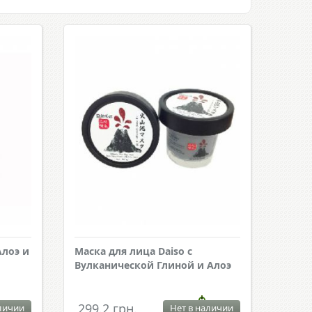
Алоэ и
Маска для лица Daiso с
Вулканической Глиной и Алоэ
299.2 грн.
личии
Нет в наличии