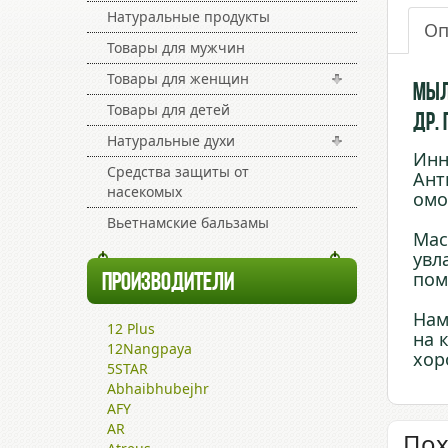
Натуральные продукты
Оп
Товары для мужчин
Товары для женщин
Мыль
Товары для детей
др.
Натуральные духи
Инн
Средства защиты от
Ант
насекомых
омо
Вьетнамские бальзамы
Мас
увл
по
ПРОИЗВОДИТЕЛИ
Нам
12 Plus
на 
12Nangpaya
хор
5STAR
Abhaibhubejhr
AFY
AR
Пох