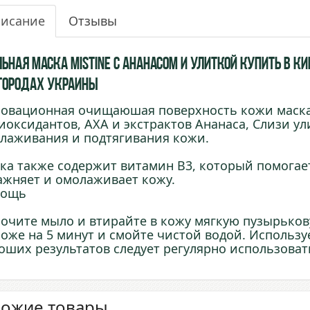
исание
Отзывы
ная маска Mistine с Ананасом и Улиткой купить в Кие
 городах Украины
овационная очищаюшая поверхность кожи маска
иоксидантов, АХА и экстрактов Ананаса, Слизи ул
лаживания и подтягивания кожи.
ка также содержит витамин B3, который помогае
ажняет и омолаживает кожу.
мощь
очите мыло и втирайте в кожу мягкую пузырьков
коже на 5 минут и смойте чистой водой. Использ
оших результатов следует регулярно использоват
ожие товары