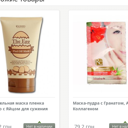
ельная маска пленка
Маска-пудра с Гранатом, 
io с Яйцом для сужения
Коллагеном
2 грн.
79.2 грн.
Нет в наличии
Нет в на