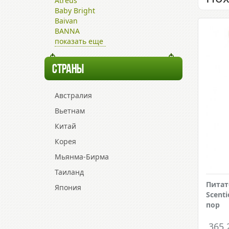
Atreus
Baby Bright
Baivan
BANNA
показать еще
СТРАНЫ
Австралия
Вьетнам
Китай
Корея
Мьянма-Бирма
Таиланд
Питат
Япония
Scent
пор
365.