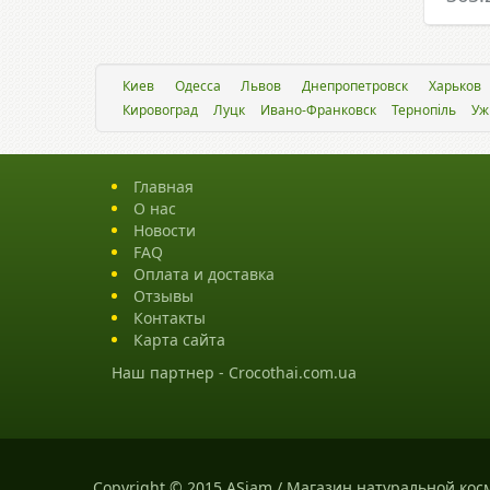
Киев
Одесса
Львов
Днепропетровск
Харьков
Кировоград
Луцк
Ивано-Франковск
Тернопіль
Уж
Главная
О нас
Новости
FAQ
Оплата и доставка
Отзывы
Контакты
Карта сайта
Наш партнер -
Crocothai.com.ua
Copyright © 2015 ASiam / Магазин натуральной кос