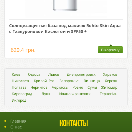
Солнцезащитная база под макияж Rohto Skin Aqua
с Гиалуроновой Кислотой и SPF50 +
620.4 грн.
В корзину
Киев
Одесса
Львов
Днепропетровск
Харьков
Николаев
Кривой Рог
Запорожье
Винница
Херсон
Полтава
Чернигов
Черкассы
Ровно
Сумы
Житомир
Кировоград
Луцк
Ивано-Франковск
Тернопіль
Ужгород
Главная
Контакты
О нас