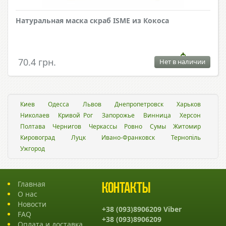
Натуральная маска скраб ISME из Кокоса
70.4 грн.
Нет в наличии
Киев
Одесса
Львов
Днепропетровск
Харьков
Николаев
Кривой Рог
Запорожье
Винница
Херсон
Полтава
Чернигов
Черкассы
Ровно
Сумы
Житомир
Кировоград
Луцк
Ивано-Франковск
Тернопіль
Ужгород
Главная
Контакты
О нас
Новости
+38 (093)8906209 Viber
FAQ
+38 (093)8906209
Оплата и доставка