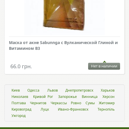
Маска от акне Sabunnga с Вулканической Глиной и
Витамином В3
66.0 грн.
Нет в наличии
Киев
Одесса
Львов
Днепропетровск
Харьков
Николаев
Кривой Рог
Запорожье
Винница
Херсон
Полтава
Чернигов
Черкассы
Ровно
Сумы
Житомир
Кировоград
Луцк
Ивано-Франковск
Тернопіль
Ужгород