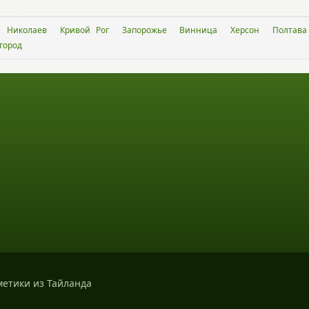
Николаев
Кривой Рог
Запорожье
Винница
Херсон
Полтава
город
метики из Тайланда