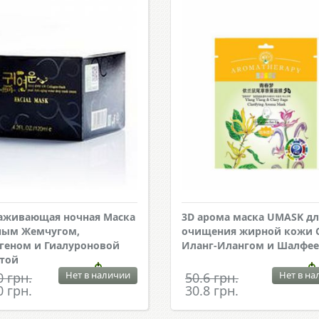
аживающая ночная Маска
3D арома маска UMASK дл
ным Жемчугом,
очищения жирной кожи 
геном и Гиалуроновой
Иланг-Илангом и Шалфе
той
Нет в наличии
Нет в на
0 грн.
50.6 грн.
0 грн.
30.8 грн.