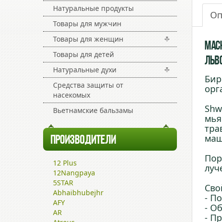
Натуральные продукты
Оп
Товары для мужчин
Товары для женщин
Маск
Товары для детей
Льв
Натуральные духи
Бир
Средства защиты от
орг
насекомых
Shw
Вьетнамские бальзамы
мья
тра
маш
ПРОИЗВОДИТЕЛИ
Пор
12 Plus
луч
12Nangpaya
5STAR
Сво
Abhaibhubejhr
- П
AFY
- О
AR
- П