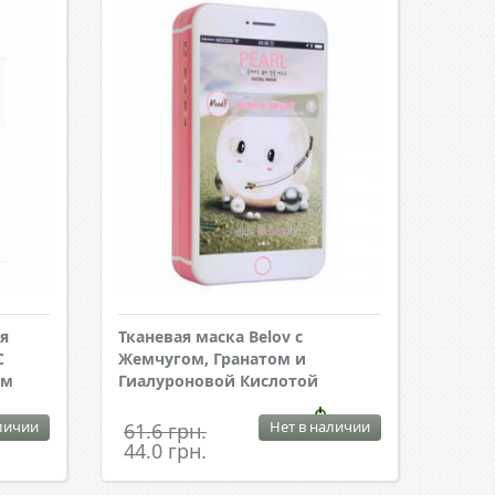
я
Тканевая маска Belov с
С
Жемчугом, Гранатом и
ем
Гиалуроновой Кислотой
личии
Нет в наличии
61.6 грн.
44.0 грн.