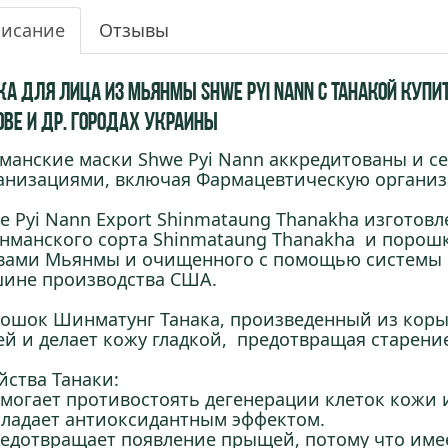
исание
Отзывы
а для лица из Мьянмы Shwe Pyi Nann с Танакой купить
ове и др. городах Украины
манские маски Shwe Pyi Nann аккредитованы и
анизациями, включая Фармацевтическую организ
e Pyi Nann Export Shinmataung Thanakha изготов
нманского сорта Shinmataung Thanakha и порош
вами Мьянмы и очищенного с помощью системы 
ине производства США.
ошок Шинматунг Танака, произведенный из коры
ей и делает кожу гладкой, предотвращая старени
йства Танаки:
омогает противостоять дегенерации клеток кожи 
бладает антиоксидантным эффектом.
редотвращает появление прыщей, потому что имее