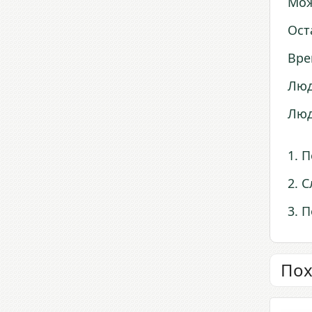
Мож
Ост
Вре
Люд
Люд
1. 
2. 
3. 
Пох