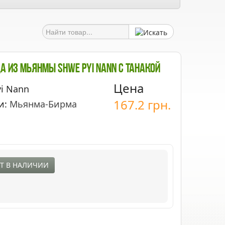
 Из Мьянмы Shwe Pyi Nann С Танакой
Цена
yi Nann
167.2
грн.
и:
Мьянма-Бирма
Т В НАЛИЧИИ