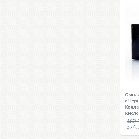
Омол
с Чер
Колла
Кисло
462.
374.