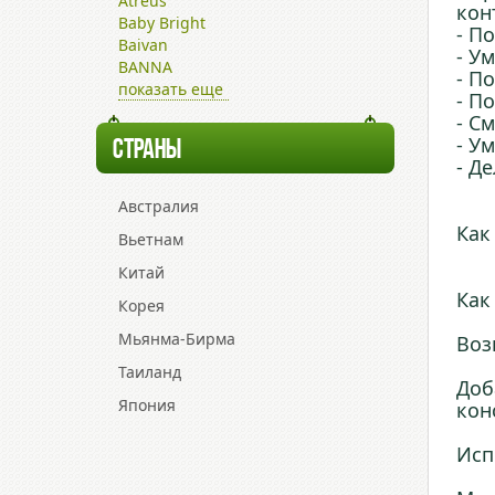
Atreus
кон
Baby Bright
- П
Baivan
- У
BANNA
- П
показать еще
- П
- С
- У
СТРАНЫ
- Д
Австралия
Как
Вьетнам
Китай
Как
Корея
Мьянма-Бирма
Воз
Таиланд
Доб
Япония
кон
Исп