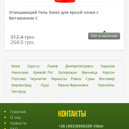
Очищающий Гель Daiso для яркой кожи с
Витамином С
Нет в наличии
312.4 грн.
264.0 грн.
Киев
Одесса
Львов
Днепропетровск
Харьков
Николаев
Кривой Рог
Запорожье
Винница
Херсон
Полтава
Чернигов
Черкассы
Ровно
Сумы
Житомир
Кировоград
Луцк
Ивано-Франковск
Тернопіль
Ужгород
Главная
Контакты
О нас
Новости
+38 (093)8906209 Viber
FAQ