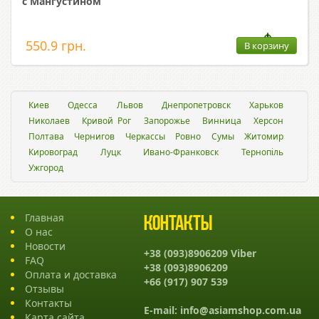
с Мангустином
550.9 грн.
В корзину
Киев
Одесса
Львов
Днепропетровск
Харьков
Николаев
Кривой Рог
Запорожье
Винница
Херсон
Полтава
Чернигов
Черкассы
Ровно
Сумы
Житомир
Кировоград
Луцк
Ивано-Франковск
Тернопіль
Ужгород
Главная
Контакты
О нас
Новости
+38 (093)8906209 Viber
FAQ
+38 (093)8906209
Оплата и доставка
+66 (917) 907 539
Отзывы
Контакты
E-mail:
info@asiamshop.com.ua
Карта сайта