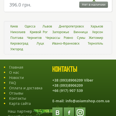
396.0 грн.
Нет в наличии
Киев
Одесса
Львов
Днепропетровск
Харьков
Николаев
Кривой Рог
Запорожье
Винница
Херсон
Полтава
Чернигов
Черкассы
Ровно
Сумы
Житомир
Кировоград
Луцк
Ивано-Франковск
Тернопіль
Ужгород
Главная
Контакты
О нас
Новости
+38 (093)8906209 Viber
FAQ
+38 (093)8906209
Оплата и доставка
+66 (917) 907 539
Отзывы
Контакты
E-mail:
info@asiamshop.com.ua
Карта сайта
Наш партнер -