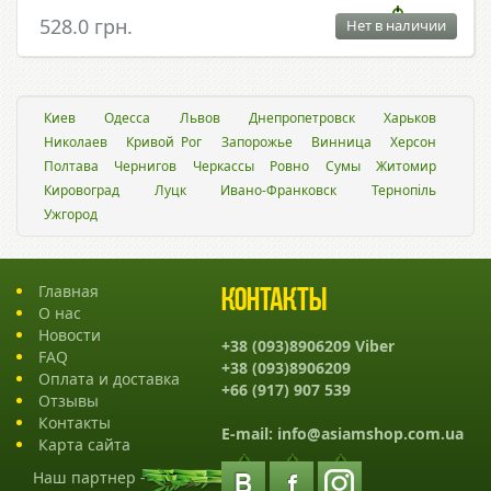
528.0 грн.
Нет в наличии
Киев
Одесса
Львов
Днепропетровск
Харьков
Николаев
Кривой Рог
Запорожье
Винница
Херсон
Полтава
Чернигов
Черкассы
Ровно
Сумы
Житомир
Кировоград
Луцк
Ивано-Франковск
Тернопіль
Ужгород
Главная
Контакты
О нас
Новости
+38 (093)8906209 Viber
FAQ
+38 (093)8906209
Оплата и доставка
+66 (917) 907 539
Отзывы
Контакты
E-mail:
info@asiamshop.com.ua
Карта сайта
Наш партнер -