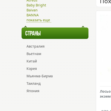
Пох
Atreus
Baby Bright
Baivan
BANNA
показать еще
СТРАНЫ
Австралия
Вьетнам
Китай
Корея
Мьянма-Бирма
Таиланд
Япония
Лосьо
экзем