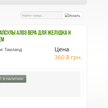
апсулы Алоэ Вера Для Желудка И
ем
Цена
и:
Таиланд
360.8
грн.
Т В НАЛИЧИИ