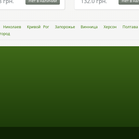
8 грн.
132.0 грн.
Нет в наличии
Нет в на
Николаев
Кривой Рог
Запорожье
Винница
Херсон
Полтава
город