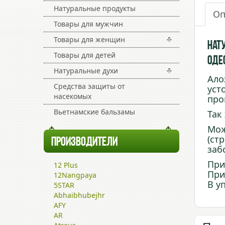
Натуральные продукты
Оп
Товары для мужчин
Товары для женщин
Нат
Товары для детей
Оде
Натуральные духи
Ало
Средства защиты от
уст
насекомых
про
Вьетнамские бальзамы
Так
Мож
(ст
ПРОИЗВОДИТЕЛИ
заб
При
12 Plus
При
12Nangpaya
В у
5STAR
Abhaibhubejhr
AFY
AR