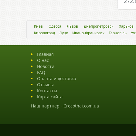
272.
Киев
Одесса
Львов
Днепропетровск
Харьков
Кировоград
Луцк
Ивано-Франковск
Тернопіль
Уж
Главная
О нас
Новости
FAQ
Оплата и доставка
Отзывы
Контакты
Карта сайта
Наш партнер -
Crocothai.com.ua