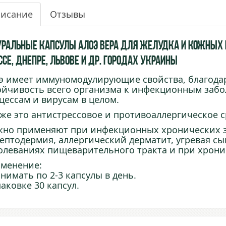
исание
Отзывы
уральные капсулы Алоэ Вера для желудка и кожных п
ссе, Днепре, Львове и др. городах Украины
э имеет иммуномодулирующие свойства, благодар
ойчивость всего организма к инфекционным заб
цессам и вирусам в целом.
 же это антистрессовое и противоаллергическое с
но применяют при инфекционных хронических з
рептодермия, аллергический дерматит, угревая с
олеваниях пищеварительного тракта и при хрон
менение:
нимать по 2-3 капсулы в день.
паковке 30 капсул.