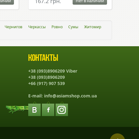
167.2 грн.
личии
Нет в наличии
Чернигов
Черкассы
Ровно
Сумы
Житомир
Контакты
+38 (093)8906209 Viber
+38 (093)8906209
+66 (917) 907 539
E-mail:
info@asiamshop.com.ua