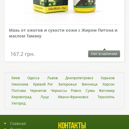
Мазь от ожогов и сухости кожи с Жиром Питона и
маслом Таману
167.2 грн.
Нет в наличии
Киев
Одесса
Львов
Днепропетровск
Харьков
Николаев
Кривой Рог
Запорожье
Винница
Херсон
Полтава
Чернигов
Черкассы
Ровно
Сумы
Житомир
Кировоград
Луцк
Ивано-Франковск
Тернопіль
Ужгород
Главная
Контакты