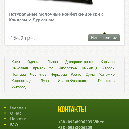
Натуральные молочные конфетки-ириски с
Кокосом и Дурианом
154.9 грн.
Нет в наличии
Киев
Одесса
Львов
Днепропетровск
Харьков
Николаев
Кривой Рог
Запорожье
Винница
Херсон
Полтава
Чернигов
Черкассы
Ровно
Сумы
Житомир
Кировоград
Луцк
Ивано-Франковск
Тернопіль
Ужгород
Главная
Контакты
О нас
Новости
+38 (093)8906209 Viber
FAQ
+38 (093)8906209