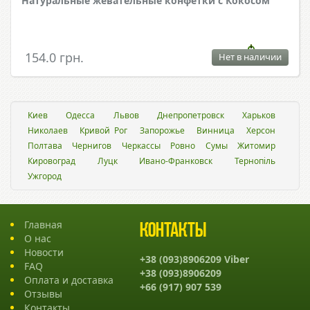
Натуральные жевательные конфетки с Кокосом
154.0 грн.
Нет в наличии
Киев
Одесса
Львов
Днепропетровск
Харьков
Николаев
Кривой Рог
Запорожье
Винница
Херсон
Полтава
Чернигов
Черкассы
Ровно
Сумы
Житомир
Кировоград
Луцк
Ивано-Франковск
Тернопіль
Ужгород
Главная
Контакты
О нас
Новости
+38 (093)8906209 Viber
FAQ
+38 (093)8906209
Оплата и доставка
+66 (917) 907 539
Отзывы
Контакты