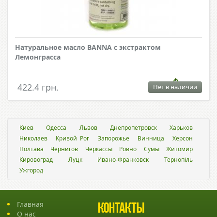
Натуральное масло BANNA с экстрактом
Лемонграсса
422.4 грн.
Нет в наличии
Киев
Одесса
Львов
Днепропетровск
Харьков
Николаев
Кривой Рог
Запорожье
Винница
Херсон
Полтава
Чернигов
Черкассы
Ровно
Сумы
Житомир
Кировоград
Луцк
Ивано-Франковск
Тернопіль
Ужгород
Главная
Контакты
О нас