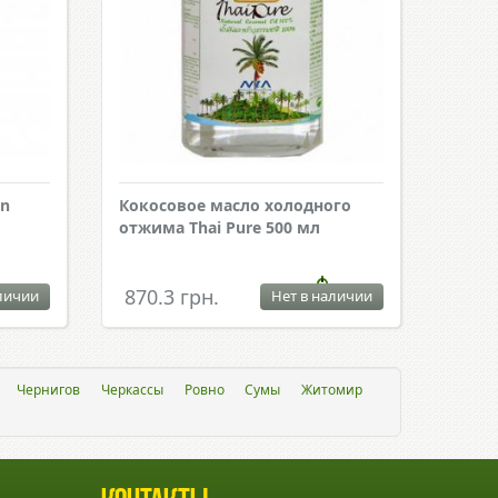
en
Кокосовое масло холодного
отжима Thai Pure 500 мл
870.3 грн.
личии
Нет в наличии
Чернигов
Черкассы
Ровно
Сумы
Житомир