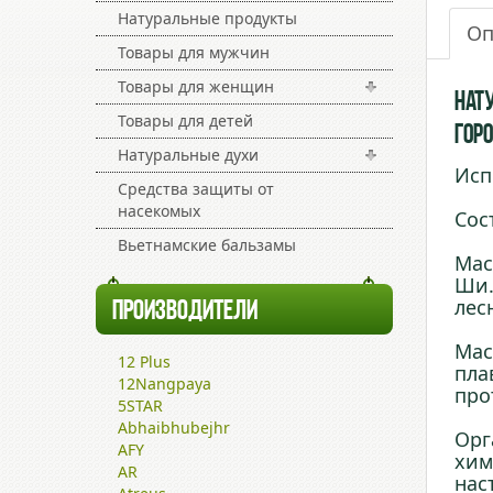
Натуральные продукты
Оп
Товары для мужчин
Товары для женщин
Нату
Товары для детей
гор
Натуральные духи
Исп
Средства защиты от
насекомых
Сос
Вьетнамские бальзамы
Мас
Ши.
лес
ПРОИЗВОДИТЕЛИ
Мас
12 Plus
пла
12Nangpaya
про
5STAR
Abhaibhubejhr
Орг
AFY
хим
AR
нас