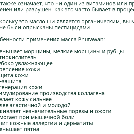
 также означает, что ни один из витаминов или 
енен или разрушен, как это часто бывает в проце
кольку это масло ши является органическим, вы 
не были опрысканы пестицидами.
бенности применения масла Phutawan:
меньшает морщины, мелкие морщины и рубцы
нтиокислитель
лубоко увлажняющее
крепление кожи
ащита кожи
Ф-защита
егенерация кожи
тимулирование производства коллагена
делает кожу сильнее
олее эластичной и молодой
аживляет незначительные порезы и ожоги
омогает при мышечной боли
ечит кожные аллергии и дерматиты
меньшает пятна