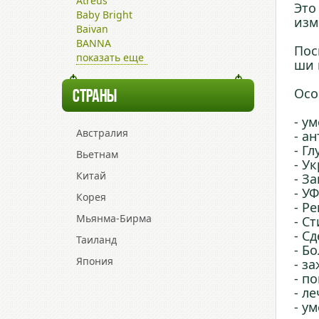
Atreus
Это
Baby Bright
изм
Baivan
BANNA
Пос
показать еще
ши 
Осо
СТРАНЫ
- у
Австралия
- а
- Г
Вьетнам
- У
Китай
- З
- У
Корея
- Р
Мьянма-Бирма
- С
- С
Таиланд
- Б
Япония
- з
- п
- л
- у