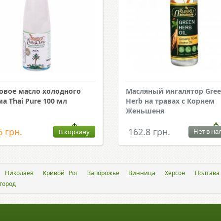
овое масло холодного
Масляный ингалятор Gre
а Thai Pure 100 мл
Herb на травах с Корнем
Женьшеня
6 грн.
162.8 грн.
Нет в на
В корзину
Николаев
Кривой Рог
Запорожье
Винница
Херсон
Полтава
город