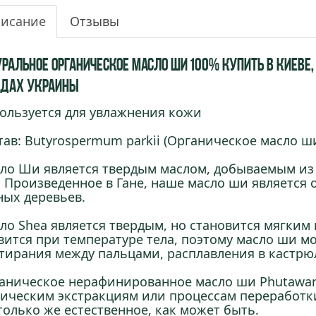
исание
Отзывы
ральное органическое Масло Ши 100% купить в Киеве, 
одах Украины
ользуется для увлажнения кожи
тав: Butyrospermum parkii (Органическое масло ш
ло Ши является твердым маслом, добываемым из п
 Произведенное в Гане, наше масло ши является 
ных деревьев.
ло Shea является твердым, но становится мягким
вится при температуре тела, поэтому масло ши м
тирания между пальцами, расплавления в кастрю
аническое нерафинированное масло ши Phutawan
ическим экстракциям или процессам переработки,
только же естественное, как может быть.