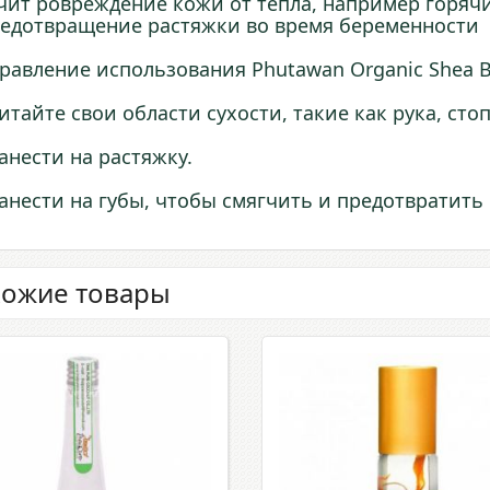
ечит ровреждение кожи от тепла, например горяч
редотвращение растяжки во время беременности
равление использования Phutawan Organic Shea B
Питайте свои области сухости, такие как рука, сто
Нанести на растяжку.
Нанести на губы, чтобы смягчить и предотвратить 
ожие товары