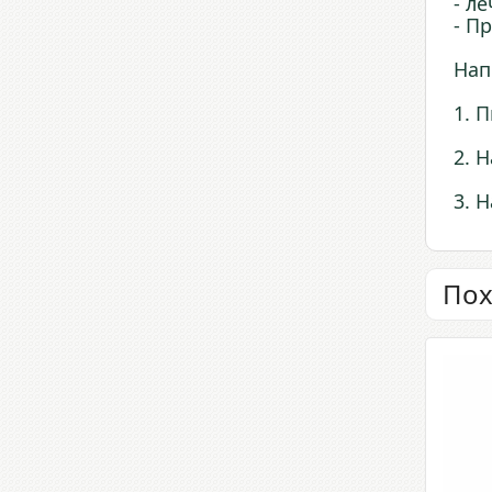
- л
- П
Нап
1. 
2. 
3. 
Пох