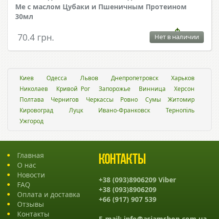
Me с маслом Цубаки и Пшеничным Протеином
30мл
70.4 грн.
Нет в наличии
Киев
Одесса
Львов
Днепропетровск
Харьков
Николаев
Кривой Рог
Запорожье
Винница
Херсон
Полтава
Чернигов
Черкассы
Ровно
Сумы
Житомир
Кировоград
Луцк
Ивано-Франковск
Тернопіль
Ужгород
Главная
Контакты
О нас
Новости
+38 (093)8906209 Viber
FAQ
+38 (093)8906209
Оплата и доставка
+66 (917) 907 539
Отзывы
Контакты
E-mail:
info@asiamshop.com.ua