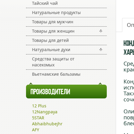
Тайский чай
Натуральные продукты
Товары для мужчин
Оп
Товары для женщин
Товары для детей
Кон
Натуральные духи
Харь
Средства защиты от
Сре
насекомых
кра
Вьетнамские бальзамы
Кон
исп
ПРОИЗВОДИТЕЛИ
Так
соч
12 Plus
Оли
12Nangpaya
пов
5STAR
бле
Abhaibhubejhr
AFY