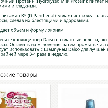
очный Протеин (Hydrolyzed Milk Protein): питает 
кими и гладкими.
-витамин B5 (D-Panthenol): увлажняет кожу голов
осы, сделав их блестящими и здоровыми.
дает объем и форму локонам.
есите кондиционер Daiso на влажные волосы, акк
осы. Оставить на мгновение, затем промыть чист
дует использовать с Шампунем Daiso для лучшей
крайней мере 3-4 раза в неделю.
ожие товары