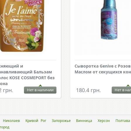
жняющий и
Сыворотка Genive с Розо
анавливающий Бальзам
Маслом от секущихся ко
олос KOSE COSMEPORT без
она
2 грн.
180.4 грн.
Нет в наличии
Нет в на
Николаев
Кривой Рог
Запорожье
Винница
Херсон
Полтава
город