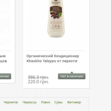
вым
Органический Кондиционер
нцов
Khaokho Talaypu от перхоти
личии
Нет в наличии
386.3 грн.
220.0 грн.
Чернигов
Черкассы
Ровно
Сумы
Житомир