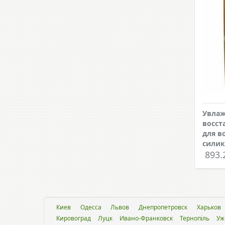
Увла
восст
для в
силик
893.
Киев
Одесса
Львов
Днепропетровск
Харьков
Кировоград
Луцк
Ивано-Франковск
Тернопіль
Уж