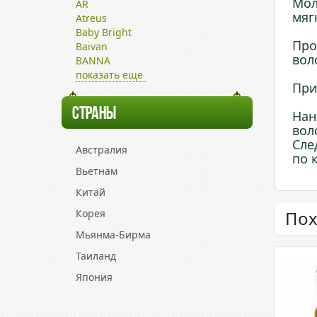
Мол
AR
мяг
Atreus
Baby Bright
Про
Baivan
вол
BANNA
показать еще
При
СТРАНЫ
Нан
вол
Сле
Австралия
по 
Вьетнам
Китай
Корея
Пох
Мьянма-Бирма
Таиланд
Япония