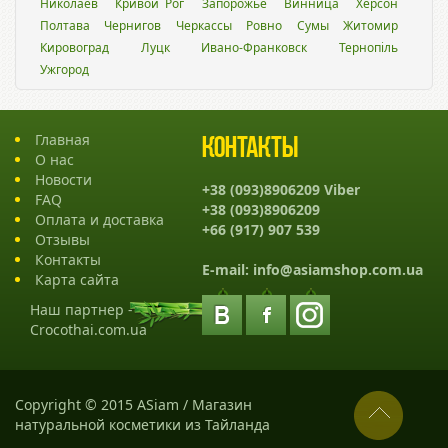
Николаев
Кривой Рог
Запорожье
Винница
Херсон
Полтава
Чернигов
Черкассы
Ровно
Сумы
Житомир
Кировоград
Луцк
Ивано-Франковск
Тернопіль
Ужгород
Главная
Контакты
О нас
Новости
+38 (093)8906209 Viber
FAQ
+38 (093)8906209
Оплата и доставка
+66 (917) 907 539
Отзывы
Контакты
E-mail:
info@asiamshop.com.ua
Карта сайта
Наш партнер -
Crocothai.com.ua
Copyright © 2015 ASiam / Магазин
натуральной косметики из Тайланда