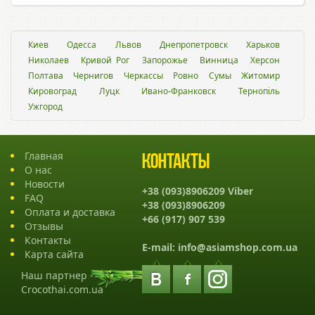
Киев
Одесса
Львов
Днепропетровск
Харьков
Николаев
Кривой Рог
Запорожье
Винница
Херсон
Полтава
Чернигов
Черкассы
Ровно
Сумы
Житомир
Кировоград
Луцк
Ивано-Франковск
Тернопіль
Ужгород
Главная
Контакты
О нас
Новости
+38 (093)8906209 Viber
FAQ
+38 (093)8906209
Оплата и доставка
+66 (917) 907 539
Отзывы
Контакты
E-mail:
info@asiamshop.com.ua
Карта сайта
Наш партнер -
Crocothai.com.ua