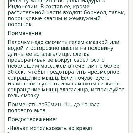
рецепту женщин с острова Мадура в
Индонезии. В состав ее, кроме
растительной части входят: борнеол, тальк,
порошковые квасцы и жемчужный
порошок.
Применение:
Палочку надо смочить гелем-смазкой или
водой и осторожно ввести на половину
длины её во влагалище, слегка
проворачивая ее вокруг своей оси с
небольшим массажем в течении не более
30 сек., чтобы предотвратить чрезмерное
сокращение мышц. Если почувствуете
излишнюю сухость или слишком сильное
сокращение мышц влагалища, используйте
гель-смазку.
Применять
за
30
мин
.-
1
ч
.
до
начала
полового
акта
.
Предостережение:
-Нельзя использовать
во
время