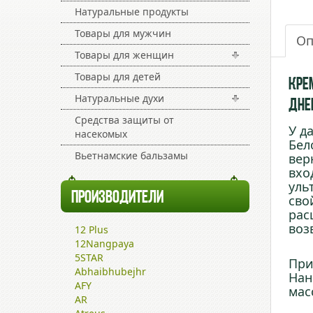
Натуральные продукты
Товары для мужчин
Оп
Товары для женщин
Товары для детей
Крем
Натуральные духи
Дне
Средства защиты от
У д
насекомых
Бел
Вьетнамские бальзамы
вер
вхо
уль
ПРОИЗВОДИТЕЛИ
сво
рас
воз
12 Plus
12Nangpaya
5STAR
При
Abhaibhubejhr
Нан
AFY
мас
AR