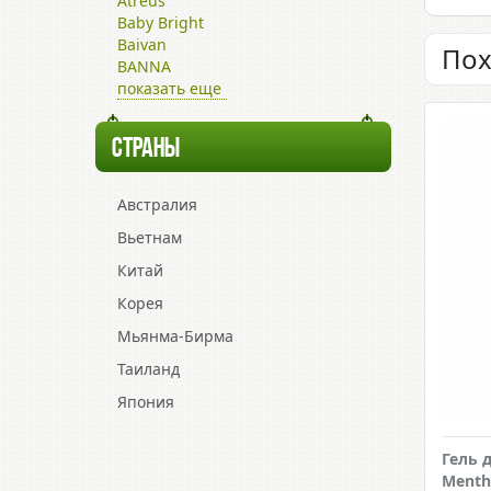
Atreus
Baby Bright
Baivan
Пох
BANNA
показать еще
СТРАНЫ
Австралия
Вьетнам
Китай
Корея
Мьянма-Бирма
Таиланд
Япония
Гель 
Menth