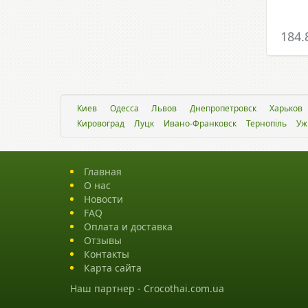
184.
Киев
Одесса
Львов
Днепропетровск
Харьков
Кировоград
Луцк
Ивано-Франковск
Тернопіль
Уж
Главная
О нас
Новости
FAQ
Оплата и доставка
Отзывы
Контакты
Карта сайта
Наш партнер -
Crocothai.com.ua