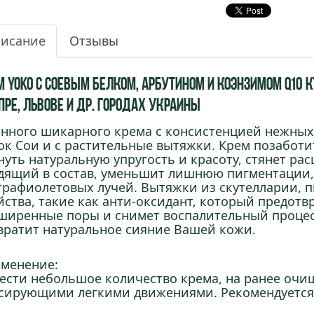
исание
Отзывы
 Yoko с Соевым Белком, Арбутином и Коэнзимом Q10 ку
пре, Львове и др. городах Украины
анного шикарного крема с консистенцией нежных 
ок Сои и с растительные вытяжки. Крем позаботи
нуть натуральную упругость и красоту, стянет р
дящий в состав, уменьшит лишнюю пигментации, 
трафиолетовых лучей. Вытяжки из скутелларии, 
йства, такие как анти-оксидант, который предотв
ширенные поры и снимет воспалительный процесс
вратит натуральное сияние Вашей кожи.
менение:
ести небольшое количество крема, на ранее очи
сирующими легкими движениями. Рекомендуется 