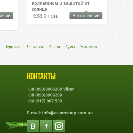
Коллагеном и защитой от
солнца
638.0 грн.
личии
Нет в наличии
Чернигов
Черкассы
Ровно
Сумы
Житомир
Контакты
+38 (093)8906209 Viber
+38 (093)8906209
+66 (917) 907 539
E-mail:
info@asiamshop.com.ua