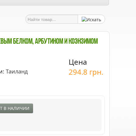
оевым Белком, Арбутином И Коэнзимом
Цена
294.8
грн.
и:
Таиланд
Т В НАЛИЧИИ