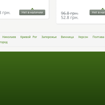
8 грн.
Нет в наличии
Нет в на
96.8 грн.
52.8 грн.
Николаев
Кривой Рог
Запорожье
Винница
Херсон
Полтава
город