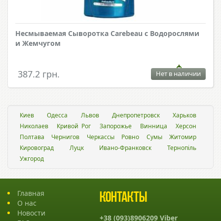
Несмываемая Сыворотка Carebeau с Водорослями
и Жемчугом
387.2 грн.
Нет в наличии
Киев
Одесса
Львов
Днепропетровск
Харьков
Николаев
Кривой Рог
Запорожье
Винница
Херсон
Полтава
Чернигов
Черкассы
Ровно
Сумы
Житомир
Кировоград
Луцк
Ивано-Франковск
Тернопіль
Ужгород
Главная
Контакты
О нас
Новости
+38 (093)8906209 Viber