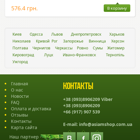
576.4 грн.
В корзину
Киев
Одесса
Львов
Днепропетровск
Харьков
Николаев
Кривой Рог
Запорожье
Винница
Херсон
Полтава
Чернигов
Черкассы
Ровно
Сумы
Житомир
Кировоград
Луцк
Ивано-Франковск
Тернопіль
Ужгород
Главная
Контакты
О нас
Новости
+38 (093)8906209 Viber
FAQ
+38 (093)8906209
Оплата и доставка
+66 (917) 907 539
Отзывы
Контакты
E-mail:
info@asiamshop.com.ua
Карта сайта
Наш партнер -