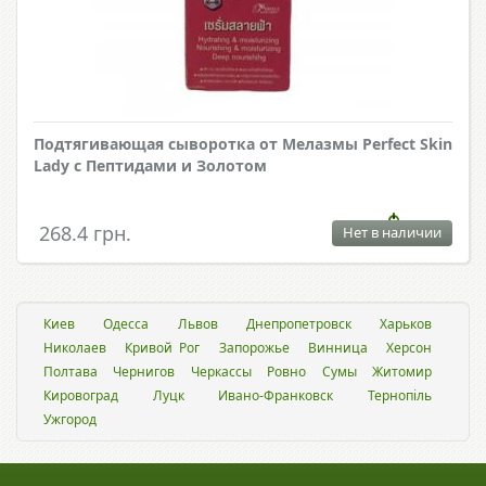
Подтягивающая сыворотка от Мелазмы Perfect Skin
Lady с Пептидами и Золотом
268.4 грн.
Нет в наличии
Киев
Одесса
Львов
Днепропетровск
Харьков
Николаев
Кривой Рог
Запорожье
Винница
Херсон
Полтава
Чернигов
Черкассы
Ровно
Сумы
Житомир
Кировоград
Луцк
Ивано-Франковск
Тернопіль
Ужгород