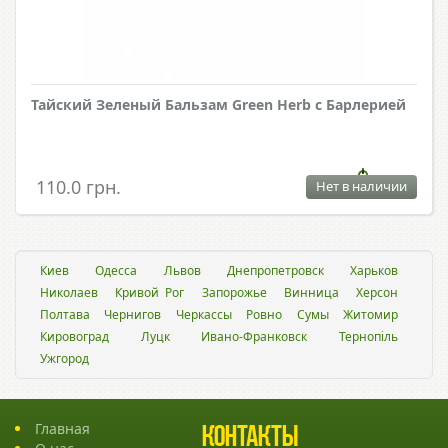
Тайский Зеленый Бальзам Green Herb с Барлерией
110.0 грн.
Нет в наличии
Киев
Одесса
Львов
Днепропетровск
Харьков
Николаев
Кривой Рог
Запорожье
Винница
Херсон
Полтава
Чернигов
Черкассы
Ровно
Сумы
Житомир
Кировоград
Луцк
Ивано-Франковск
Тернопіль
Ужгород
Главная
Контакты