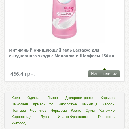
Интимный очищающий гель Lactacyd для
ежедневного ухода с Молоком и Шалфеем 150мл
466.4 грн.
Нет в наличии
Киев
Одесса
Львов
Днепропетровск
Харьков
Николаев
Кривой Рог
Запорожье
Винница
Херсон
Полтава
Чернигов
Черкассы
Ровно
Сумы
Житомир
Кировоград
Луцк
Ивано-Франковск
Тернопіль
Ужгород