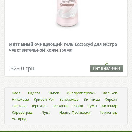
Интимный очищающий гель Lactacyd для экстра
чувствительной кожи 150мл
528.0 грн.
Нет в наличии
Киев
Одесса
Львов
Днепропетровск
Харьков
Николаев
Кривой Рог
Запорожье
Винница
Херсон
Полтава
Чернигов
Черкассы
Ровно
Сумы
Житомир
Кировоград
Луцк
Ивано-Франковск
Тернопіль
Ужгород