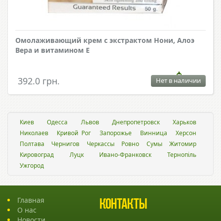
Омолаживающий крем с экстрактом Нони, Алоэ
Вера и витамином Е
392.0 грн.
Нет в наличии
Киев
Одесса
Львов
Днепропетровск
Харьков
Николаев
Кривой Рог
Запорожье
Винница
Херсон
Полтава
Чернигов
Черкассы
Ровно
Сумы
Житомир
Кировоград
Луцк
Ивано-Франковск
Тернопіль
Ужгород
Главная
Контакты
О нас
Новости